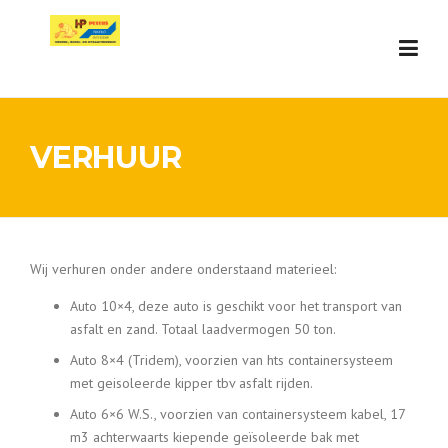
Skip
to
content
VERHUUR
Wij verhuren onder andere onderstaand materieel:
Auto 10×4, deze auto is geschikt voor het transport van
asfalt en zand. Totaal laadvermogen 50 ton.
Auto 8×4 (Tridem), voorzien van hts containersysteem
met geisoleerde kipper tbv asfalt rijden.
Auto 6×6 W.S., voorzien van containersysteem kabel, 17
m3 achterwaarts kiepende geïsoleerde bak met