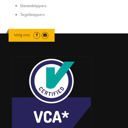
Stenenknippers
Tegelknippers
Volg ons